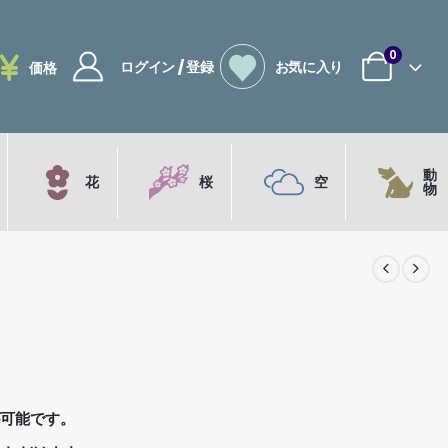
0
ログイン / 登録
お気に入り
価格
動
花
桜
空
物
が可能です。