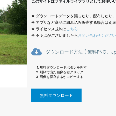
このサイトはファイルライブラリとしてお使い
❋ ダウンロードデータを譲ったり、配布したり
❋ アプリなど商品に組み込み販売する場合は別
❋ ライセンス規約は
こちら
❋ 不明点がございましたら
お問い合わせくださ
ダウンロード方法 ( 無料PNG、Jpe
無料ダウンロードボタンを押す
別枠で出た画像を右クリック
画像を保存するかコピーする
無料ダウンロード
風景写真、Landscape photo<