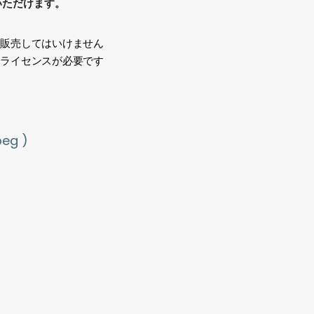
いただけます。
、販売してはいけません
途ライセンスが必要です
い
g )