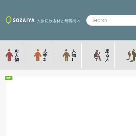
人物切抜素材と無料樹木
AI
人
人
座
人
物
物
る
物
2
1
人
無料