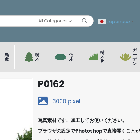
All Categories
Japanese
▼
ガ
樹
鳥
樹
低
ー
木
瞰
木
木
デ
片
ン
P0162
3000 pixel
写真素材です。加工してお使いください。
ブラウザの設定でPhotoshopで直接開くこと