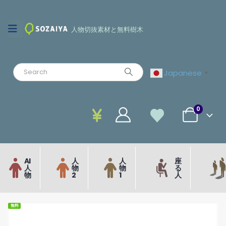
人物切抜素材と無料樹木
Japanese
▼
0
AI
人
人
座
人
物
物
る
物
2
1
人
無料