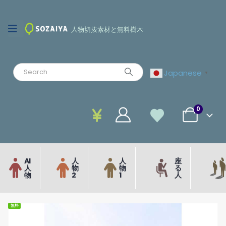
人物切抜素材と無料樹木
Japanese
▼
0
AI
人
人
座
人
物
物
る
物
2
1
人
無料