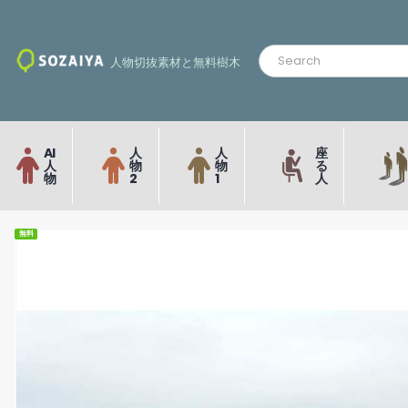
人物切抜素材と無料樹木
AI
人
人
座
人
物
物
る
物
2
1
人
無料