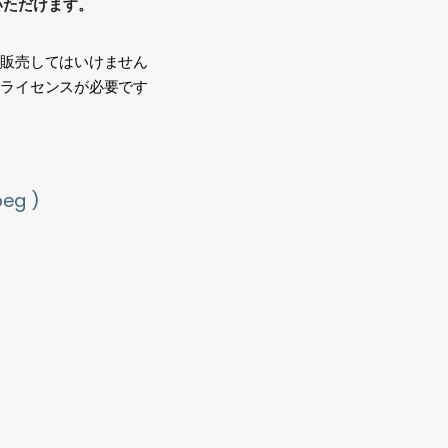
いただけます。
、販売してはいけません
途ライセンスが必要です
い
g )