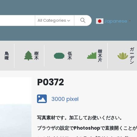
All Categories
Japanese
▼
ガ
樹
鳥
樹
低
ー
木
瞰
木
木
デ
片
ン
P0372
3000 pixel
写真素材です。加工してお使いください。
ブラウザの設定でPhotoshopで直接開くこと