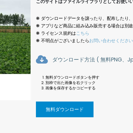
このサイトはファイルライブラリとしてお使い
❋ ダウンロードデータを譲ったり、配布したり
❋ アプリなど商品に組み込み販売する場合は別
❋ ライセンス規約は
こちら
❋ 不明点がございましたら
お問い合わせくださ
ダウンロード方法 ( 無料PNG、Jpe
無料ダウンロードボタンを押す
別枠で出た画像を右クリック
画像を保存するかコピーする
無料ダウンロード
風景写真、Landscape photo<