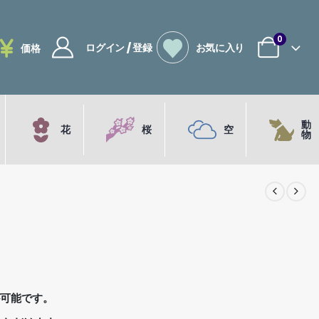
0
ログイン / 登録
お気に入り
価格
動
花
桜
空
物
が可能です。