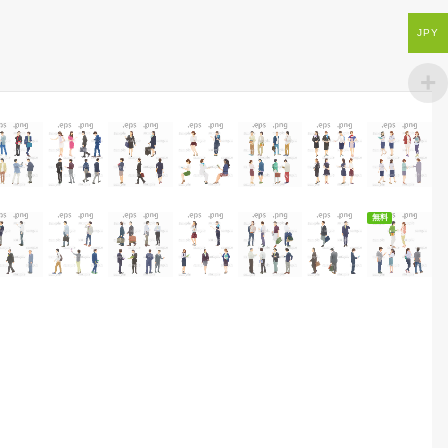
JPY
無料ダウン
無料