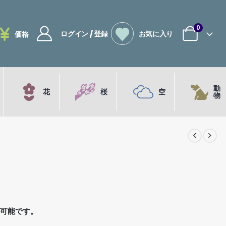
0
ログイン / 登録
お気に入り
価格
動
花
桜
空
物
が可能です。