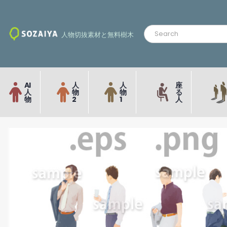
人物切抜素材と無料樹木
AI
人
人
座
人
物
物
る
物
2
1
人