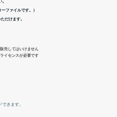
い。
るベクターファイルです。）
いただけます。
、販売してはいけません
途ライセンスが必要です
い
usiness, person,
ドできます。