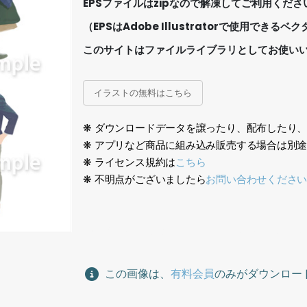
EPSファイルはzipなので解凍してご利用くださ
（EPSはAdobe Illustratorで使用でき
このサイトはファイルライブラリとしてお使い
イラストの無料はこちら
❋ ダウンロードデータを譲ったり、配布したり
❋ アプリなど商品に組み込み販売する場合は別
❋ ライセンス規約は
こちら
❋ 不明点がございましたら
お問い合わせくださ
人物イラスト、ビジネス、人々、People illustration, b
この画像は、
有料会員
のみがダウンロー