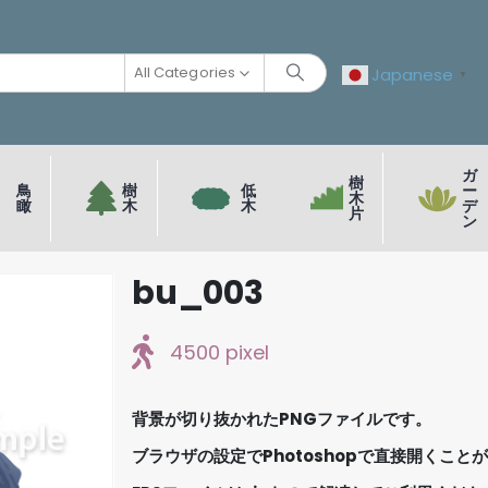
All Categories
Japanese
▼
ガ
樹
鳥
樹
低
ー
木
瞰
木
木
デ
片
ン
bu_003
4500 pixel
背景が切り抜かれたPNGファイルです。
ブラウザの設定でPhotoshopで直接開くこと