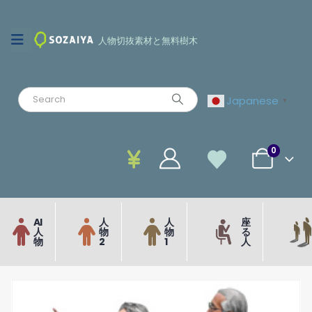
人物切抜素材と無料樹木
Japanese
▼
0
AI
人
人
座
人
物
物
る
物
2
1
人