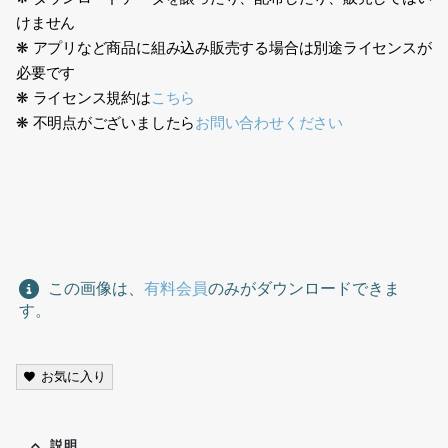
けません
❋ アプリなど商品に組み込み販売する場合は別途ライセンスが
必要です
❋ ライセンス規約は
こちら
❋ 不明点がございましたら
お問い合わせください
日本人、シニア、老人、年寄り、Japanese, senior, elderly, old
people,
この画像は、
有料会員
のみがダウンロードできま
す。
お気に入り
説明