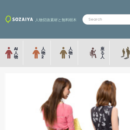
人物切抜素材と無料樹木
AI
人
人
座
人
物
物
る
物
2
1
人