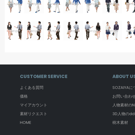
CUSTOMER SERVICE
ABOUT U
よくある質問
SOZAIYA
価格
お問い合わ
マイアカウント
人物素材のNO
素材リクエスト
3D人物のdd
HOME
樹木素材