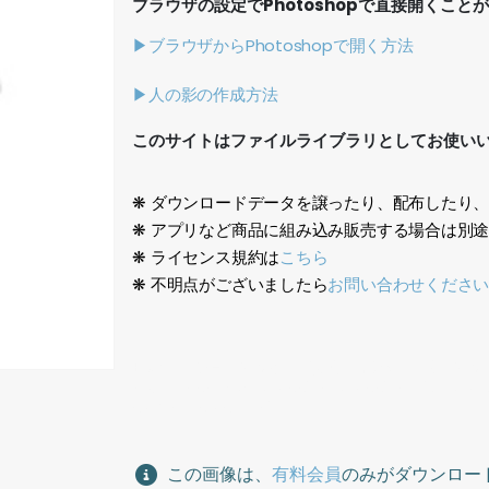
ブラウザの設定でPhotoshopで直接開くこと
▶ブラウザからPhotoshopで開く方法
▶人の影の作成方法
このサイトはファイルライブラリとしてお使い
❋ ダウンロードデータを譲ったり、配布したり
❋ アプリなど商品に組み込み販売する場合は別
❋ ライセンス規約は
こちら
❋ 不明点がございましたら
お問い合わせくださ
日本人、ショッピング、買い物、都会、半袖、ピン
しい、Japanese, shopping, shopping, city, short s
woman, brown hair, fun,
この画像は、
有料会員
のみがダウンロー