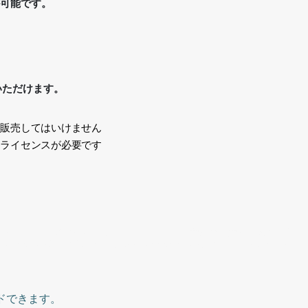
が可能です。
いただけます。
、販売してはいけません
途ライセンスが必要です
い
クのニット、黄色のバッグ、ノースリーブ、女性会、女性、茶髪、楽
leeves, pink knit, yellow bag, sleeveless, women’s gathering,
ドできます。