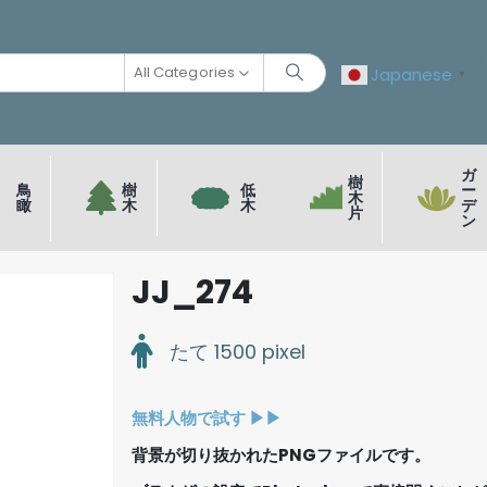
All Categories
Japanese
▼
ガ
樹
鳥
樹
低
ー
木
瞰
木
木
デ
片
ン
JJ_274
たて 1500 pixel
無料人物で試す ▶︎▶︎
背景が切り抜かれたPNGファイルです。