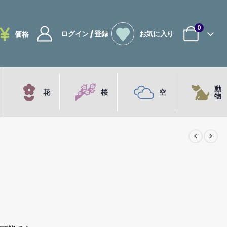
0
ログイン / 登録
お気に入り
価格
動
花
桜
空
物