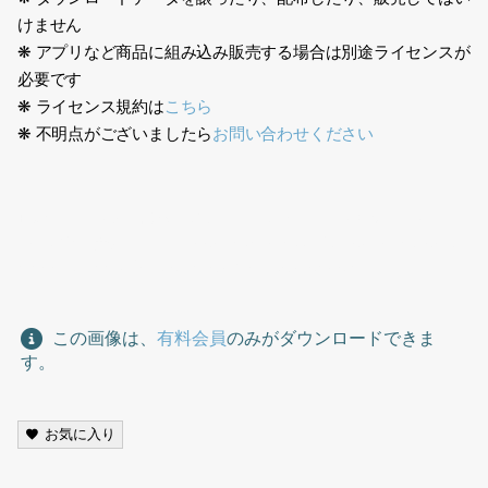
けません
❋ アプリなど商品に組み込み販売する場合は別途ライセンスが
必要です
❋ ライセンス規約は
こちら
❋ 不明点がございましたら
お問い合わせください
日本人、ドレス、都会、花束、パーティー、エレガント、ヒー
ル、水色、女性、二人、Japanese, dress, city, bouquet, party,
elegant, heels, light blue, woman, two people,
この画像は、
有料会員
のみがダウンロードできま
す。
お気に入り