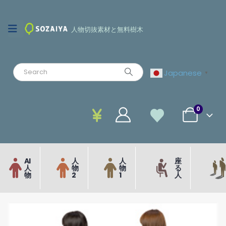
人物切抜素材と無料樹木
Japanese
▼
0
AI
人
人
座
人
物
物
る
物
2
1
人