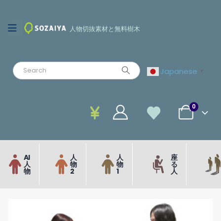
人物切抜素材と無料樹木
Japanese
▼
0
AI
人
人
座
人
物
物
る
物
2
1
人