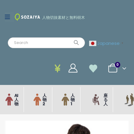
人物切抜素材と無料樹木
Japanese
▼
0
AI
人
人
座
人
物
物
る
物
2
1
人