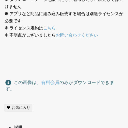
けません
❋ アプリなど商品に組み込み販売する場合は別途ライセンスが
必要です
❋ ライセンス規約は
こちら
❋ 不明点がございましたら
お問い合わせください
座る人、男性、いすに座る、腰掛ける、person sitting,
male,man, sitting on a chair, sitting down
この画像は、
有料会員
のみがダウンロードできま
す。
お気に入り
説明