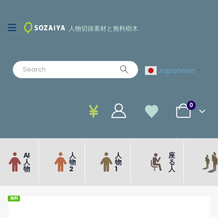
人物切抜素材と無料樹木
Japanese
▼
0
AI
人
人
座
人
物
物
る
物
2
1
人
無料