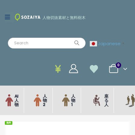
人物切抜素材と無料樹木
Japanese
▼
0
AI
人
人
座
人
物
物
る
物
2
1
人
無料