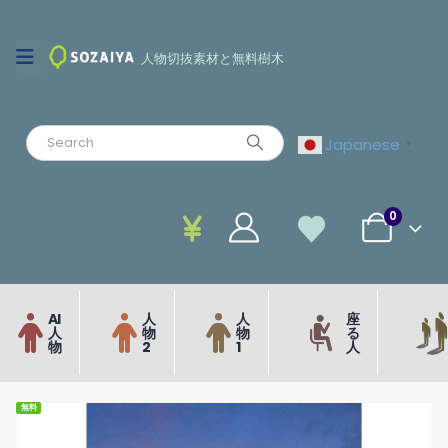
人物切抜素材と無料樹木
Japanese
▼
0
AI
人
人
座
人
物
物
る
物
2
1
人
無料