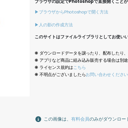
ブラウザの設定でPhotoshopで直接開くこと
▶ブラウザからPhotoshopで開く方法
▶人の影の作成方法
このサイトはファイルライブラリとしてお使い
❋ ダウンロードデータを譲ったり、配布したり
❋ アプリなど商品に組み込み販売する場合は別
❋ ライセンス規約は
こちら
❋ 不明点がございましたら
お問い合わせくださ
スポーツ、運動、帽子、女性、アジア人、短パン、リ
exercise, hat, woman, Asian, shorts, backpack, h
この画像は、
有料会員
のみがダウンロー