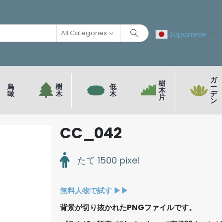
All Categories
Japanese
▼
ガ
樹
鳥
樹
低
ー
木
瞰
木
木
デ
片
ン
CC_042
たて 1500 pixel
無料人物で試す ▶︎▶︎
背景が切り抜かれたPNGファイルです。