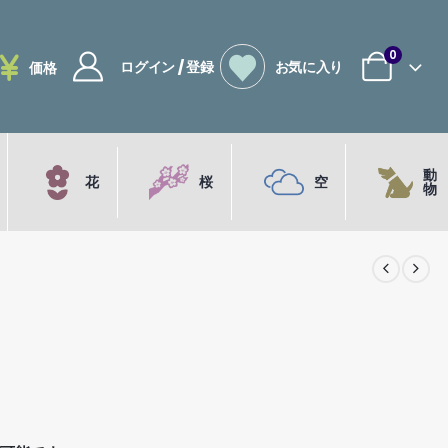
0
ログイン / 登録
お気に入り
価格
動
花
桜
空
物