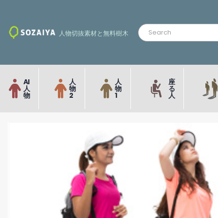
人物切抜素材と無料樹木
AI
人
人
座
人
物
物
る
物
2
1
人