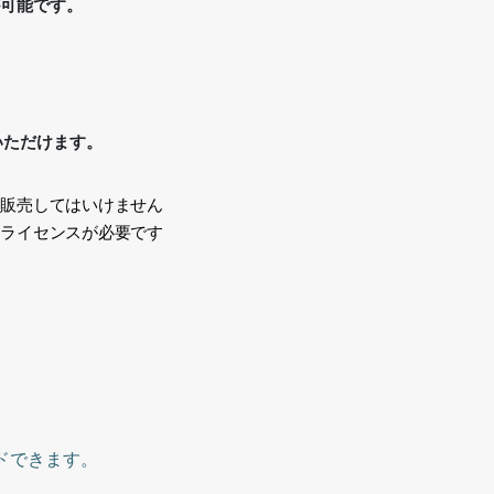
が可能です。
いただけます。
、販売してはいけません
途ライセンスが必要です
い
ュック、ハイキング、半袖、ピンク色、青色の靴、登山、Sports,
iking, short sleeves, pink, blue shoes, mountain climbing,,
ドできます。