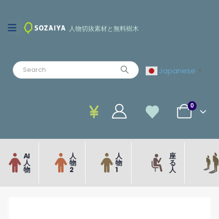
人物切抜素材と無料樹木
Japanese
▼
0
AI
人
人
座
人
物
物
る
物
2
1
人