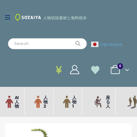
人物切抜素材と無料樹木
Japanese
▼
0
AI
人
人
座
人
物
物
る
物
2
1
人