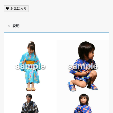
お気に入り
説明