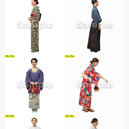
プレミアム
プレミアム
プレミアム
プレミアム