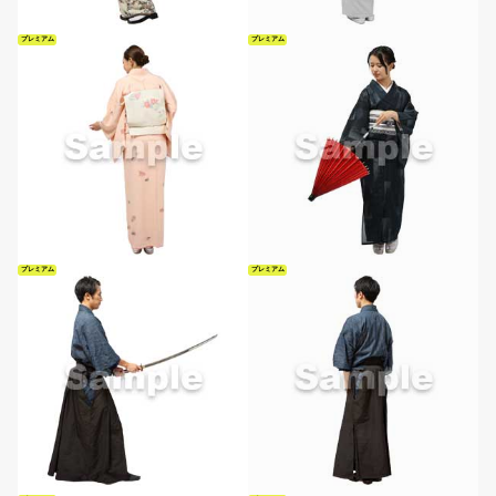
プレミアム
プレミアム
プレミアム
プレミアム