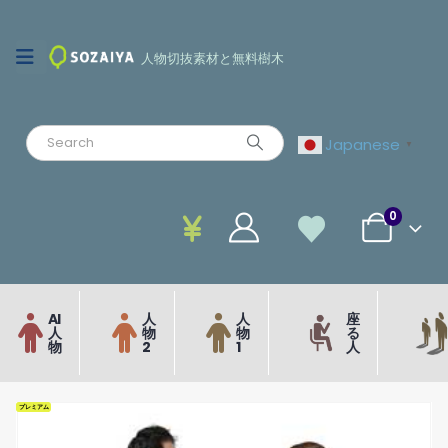
人物切抜素材と無料樹木
Japanese
▼
0
AI
人
人
座
人
物
物
る
物
2
1
人
プレミアム