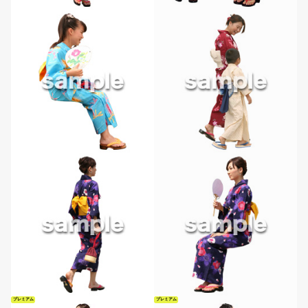
プレミアム
プレミアム