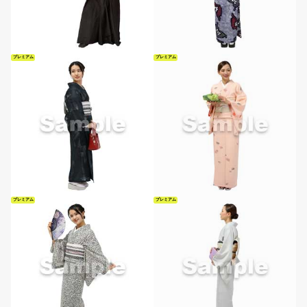
プレミアム
プレミアム
プレミアム
プレミアム