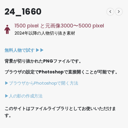
24_1660
1500 pixel と元画像3000〜5000 pixel
2024年以降の人物切り抜き素材
無料人物で試す ▶︎▶︎
背景が切り抜かれたPNGファイルです。
ブラウザの設定でPhotoshopで直接開くことが可能です。
▶ブラウザからPhotoshopで開く方法
▶人の影の作成方法
このサイトはファイルライブラリとしてお使いいただけま
す。