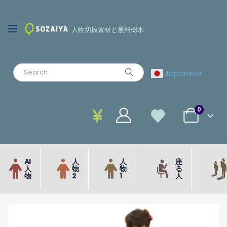
人物切抜素材と無料樹木
Japanese
▼
0
AI
人
人
座
人
物
物
る
物
2
1
人