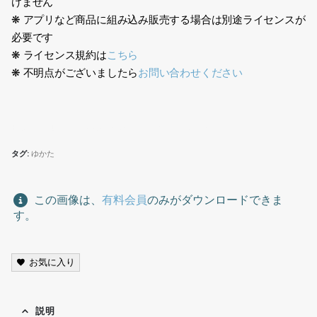
けません
❋ アプリなど商品に組み込み販売する場合は別途ライセンスが
必要です
❋ ライセンス規約は
こちら
❋ 不明点がございましたら
お問い合わせください
日本人、夏服、Japanese, summer clothes
タグ:
ゆかた
この画像は、
有料会員
のみがダウンロードできま
す。
お気に入り
説明