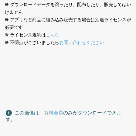
❋ ダウンロードデータを譲ったり、配布したり、販売してはい
けません
❋ アプリなど商品に組み込み販売する場合は別途ライセンスが
必要です
❋ ライセンス規約は
こちら
❋ 不明点がございましたら
お問い合わせください
250208男性女性浴衣人物素材、日本人、人物切り抜き素材、透過
PNG,背景白、着物、立つ、男性、 旅館、ホテル、ゆかた、浴衣、
寝巻き、歩く、スリッパ、Japanese, person cutout,
transparent PNG, white background, kimono, standing,
man, inn, hotel, yukata, pajamas, walking, slippers
この画像は、
有料会員
のみがダウンロードできま
す。