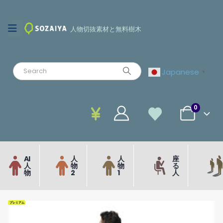
人物切抜素材と無料樹木
Japanese
▼
0
AI
人
人
座
人
物
物
る
物
2
1
人
プレミアム