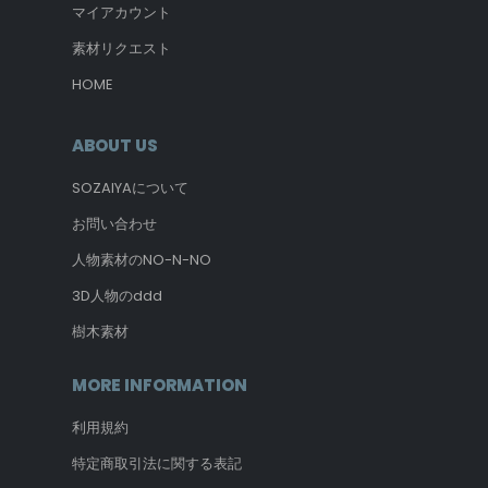
マイアカウント
素材リクエスト
HOME
ABOUT US
SOZAIYAについて
お問い合わせ
人物素材のNO-N-NO
3D人物のddd
樹木素材
MORE INFORMATION
利用規約
特定商取引法に関する表記