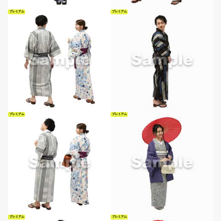
プレミアム
プレミアム
プレミアム
プレミアム
プレミアム
プレミアム