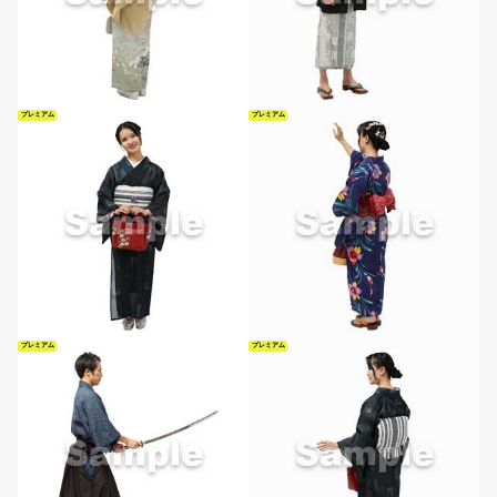
プレミアム
プレミアム
プレミアム
プレミアム