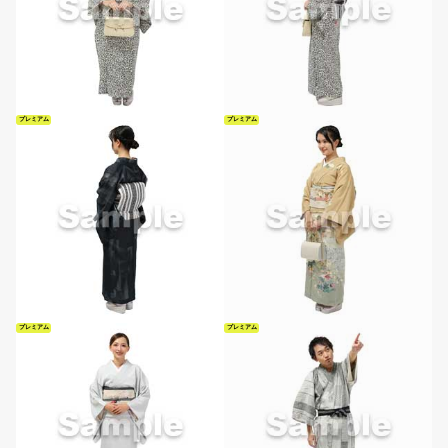
プレミアム
プレミアム
プレミアム
プレミアム