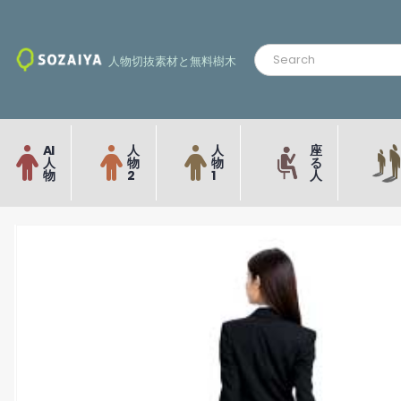
人物切抜素材と無料樹木
AI
人
人
座
人
物
物
る
物
2
1
人