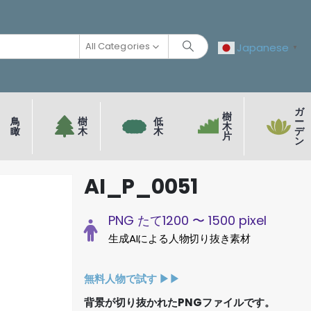
All Categories
Japanese
▼
ガ
樹
鳥
樹
低
ー
木
瞰
木
木
デ
片
ン
AI_P_0051
PNG たて1200 〜 1500 pixel
生成AIによる人物切り抜き素材
無料人物で試す ▶︎▶︎
背景が切り抜かれたPNGファイルです。