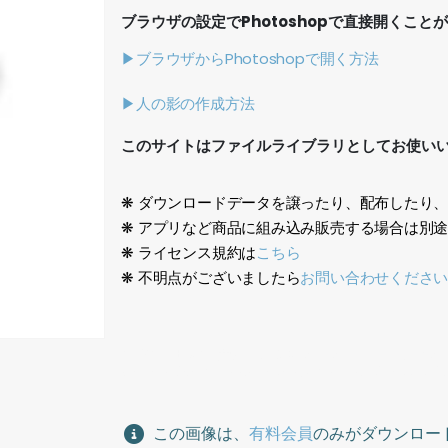
ブラウザの設定でPhotoshopで直接開くこと
▶ブラウザからPhotoshopで開く方法
▶人の影の作成方法
このサイトはファイルライブラリとしてお使い
❋ ダウンロードデータを譲ったり、配布したり
❋ アプリなど商品に組み込み販売する場合は別
❋ ライセンス規約は
こちら
❋ 不明点がございましたら
お問い合わせくださ
生成AI、日本人女性、ビジネス、スーツ、オフィス
Generative AI, Japanese woman, business, suit
この画像は、
有料会員
のみがダウンロー