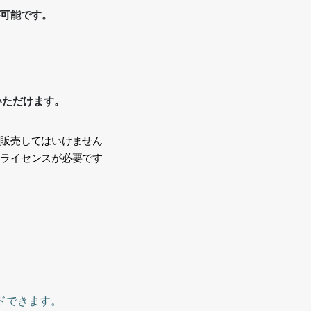
が可能です。
いただけます。
、販売してはいけません
途ライセンスが必要です
い
、1人、中国人、韓国人、キャリアウーマン,立ち止まる、立つ、
, office, one person, Chinese, Korean, career woman
ドできます。