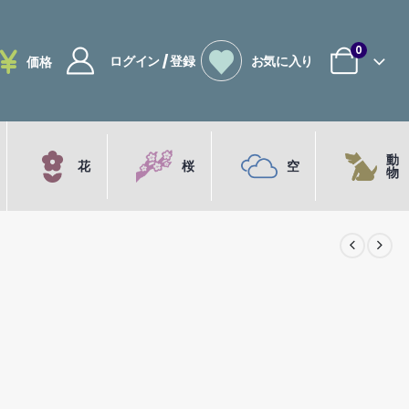
0
ログイン / 登録
お気に入り
価格
動
花
桜
空
物