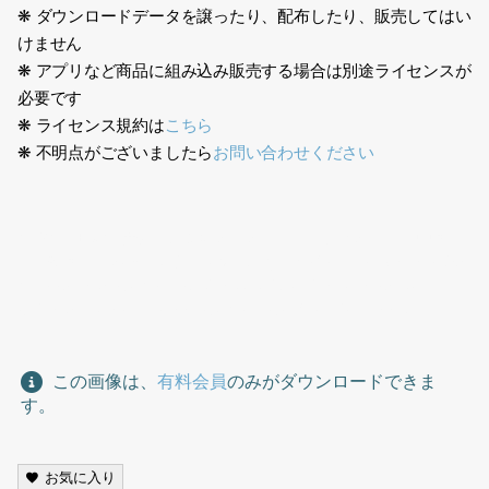
❋ ダウンロードデータを譲ったり、配布したり、販売してはい
けません
❋ アプリなど商品に組み込み販売する場合は別途ライセンスが
必要です
❋ ライセンス規約は
こちら
❋ 不明点がございましたら
お問い合わせください
生成AI、日本人女性、ビジネス、スーツ、オフィス、1人、中国
人、韓国人、キャリアウーマン、歩く、ハイヒール、Generative
AI, Japanese woman, business, suit, office, one person,
Chinese, Korean, career woman, walking, high heels
この画像は、
有料会員
のみがダウンロードできま
す。
お気に入り