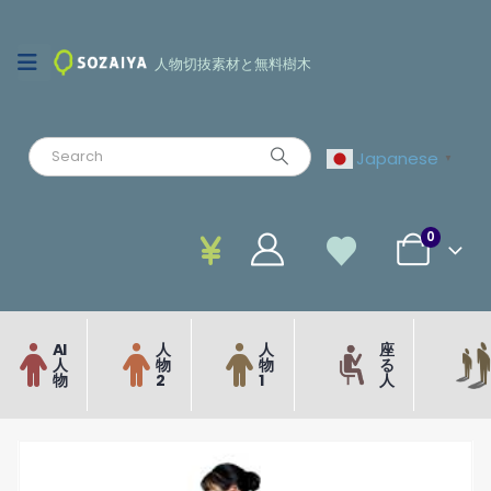
人物切抜素材と無料樹木
Japanese
▼
0
AI
人
人
座
人
物
物
る
物
2
1
人