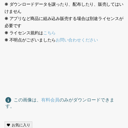
❋ ダウンロードデータを譲ったり、配布したり、販売してはい
けません
❋ アプリなど商品に組み込み販売する場合は別途ライセンスが
必要です
❋ ライセンス規約は
こちら
❋ 不明点がございましたら
お問い合わせください
生成AI、男性、金髪、欧米人、ビジネス、スーツ、オフィス、1
人、アメリカ人、イギリス人、,Generative AI, Male, Blonde,
Westerner, Business, Suit, Office, One Person, American,
British
この画像は、
有料会員
のみがダウンロードできま
す。
お気に入り