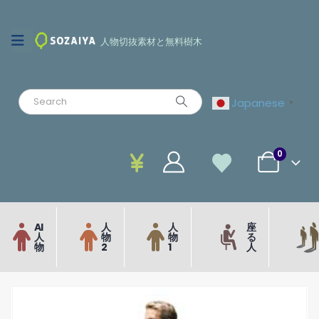
人物切抜素材と無料樹木
Japanese
▼
0
AI
人
人
座
人
物
物
る
物
2
1
人