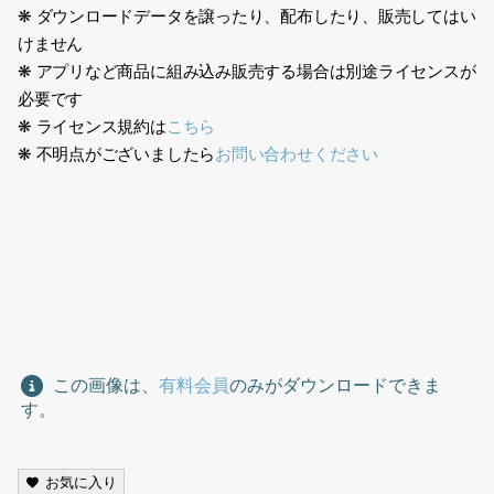
❋ ダウンロードデータを譲ったり、配布したり、販売してはい
けません
❋ アプリなど商品に組み込み販売する場合は別途ライセンスが
必要です
❋ ライセンス規約は
こちら
❋ 不明点がございましたら
お問い合わせください
生成AI、男性、金髪、欧米人、ビジネス、スーツ、オフィス、1
人、アメリカ人、イギリス人、歩く、AI generation, male,
blonde, Westerner, business, suit, office, one person,
American, British, walking
この画像は、
有料会員
のみがダウンロードできま
す。
お気に入り