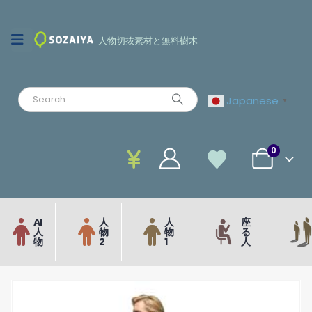
人物切抜素材と無料樹木
Japanese
▼
0
AI
人
人
座
人
物
物
る
物
2
1
人