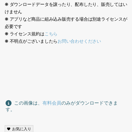
❋ ダウンロードデータを譲ったり、配布したり、販売してはい
けません
❋ アプリなど商品に組み込み販売する場合は別途ライセンスが
必要です
❋ ライセンス規約は
こちら
❋ 不明点がございましたら
お問い合わせください
生成AI、少女、女の子、幼児、小学生、はしゃぐ、遊ぶ、子供、
子どもたち、カジュアル、,くつ下、靴下、室内、AI generation,
girl, young girl, toddler, elementary school student, frolic,
play, child, kids, casual, socks, indoor
この画像は、
有料会員
のみがダウンロードできま
す。
お気に入り