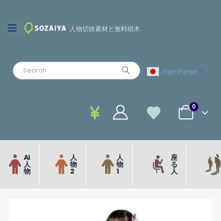
人物切抜素材と無料樹木
Japanese
▼
0
AI
人
人
座
人
物
物
る
物
2
1
人