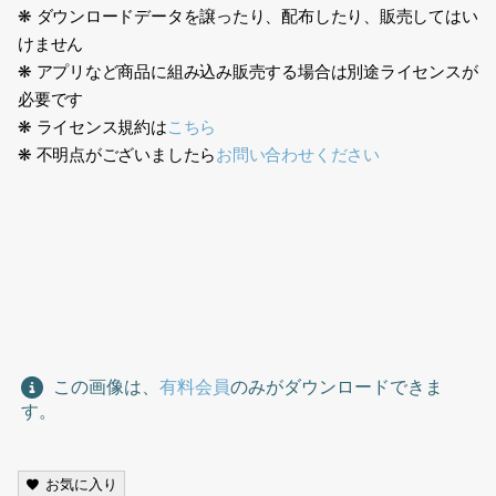
❋ ダウンロードデータを譲ったり、配布したり、販売してはい
けません
❋ アプリなど商品に組み込み販売する場合は別途ライセンスが
必要です
❋ ライセンス規約は
こちら
❋ 不明点がございましたら
お問い合わせください
生成AI、少女、女の子、幼児、小学生、はしゃぐ、遊ぶ、子供、
子どもたち、カジュアル、,くつ下、靴下、室内、AI generation,
girl, young girl, toddler, elementary school student, frolic,
play, child, kids, casual, socks, indoor
この画像は、
有料会員
のみがダウンロードできま
す。
お気に入り