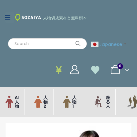
人物切抜素材と無料樹木
Japanese
▼
0
AI
人
人
座
人
物
物
る
物
2
1
人