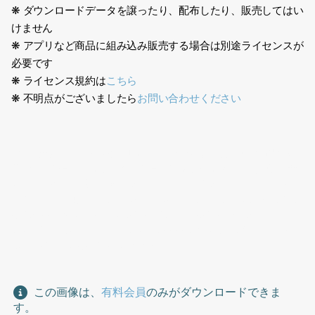
❋ ダウンロードデータを譲ったり、配布したり、販売してはい
けません
❋ アプリなど商品に組み込み販売する場合は別途ライセンスが
必要です
❋ ライセンス規約は
こちら
❋ 不明点がございましたら
お問い合わせください
241110女性ショッピング、日本人、人物切り抜き素材、透過PNG,
背景白、ショッピング、街、ショッピングセンター、買い物、女
性、バッグ、半袖、昭和、スカート、ブラウス、ポニーテール、
30代、歩く、夏、Japanese, person cutout, transparent PNG,
white background, shopping, city, shopping center,
shopping, woman, bag, short sleeves, Showa, skirt, blouse,
ponytail, 30s, walking, summer
この画像は、
有料会員
のみがダウンロードできま
す。