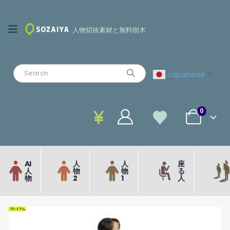
人物切抜素材と無料樹木
Japanese
▼
0
AI
人
人
座
人
物
物
る
物
2
1
人
プレミアム