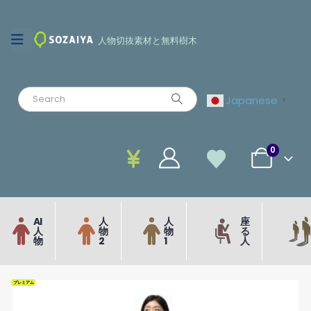
人物切抜素材と無料樹木
Japanese
▼
0
AI
人
人
座
人
物
物
る
物
2
1
人
プレミアム