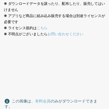
❋ ダウンロードデータを譲ったり、配布したり、販売してはい
けません
❋ アプリなど商品に組み込み販売する場合は別途ライセンスが
必要です
❋ ライセンス規約は
こちら
❋ 不明点がございましたら
お問い合わせください
241110女性ショッピング、日本人、人物切り抜き素材、透過PNG,
背景白、ショッピング、街、ショッピングセンター、買い物、女
性、バッグ、ショップ、店、紙袋、黒色、茶色、スカート、ロン
グヘアー、歩く、Japanese, person cutout, transparent PNG,
white background, shopping, city, shopping center,
shopping, woman, bag, shop, store, paper bag, black,
brown, skirt, long hair, walking
この画像は、
有料会員
のみがダウンロードできま
す。