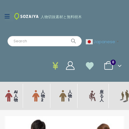
人物切抜素材と無料樹木
Japanese
▼
0
AI
人
人
座
人
物
物
る
物
2
1
人