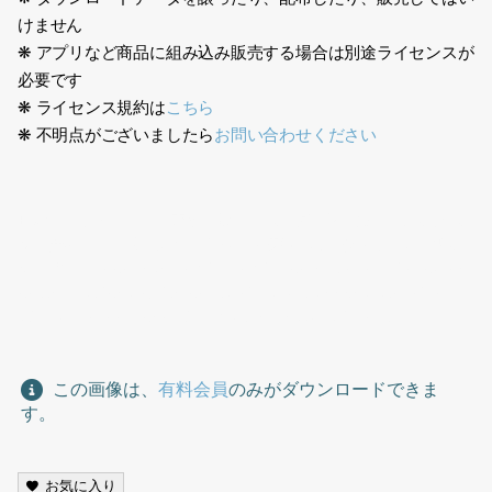
けません
❋ アプリなど商品に組み込み販売する場合は別途ライセンスが
必要です
❋ ライセンス規約は
こちら
❋ 不明点がございましたら
お問い合わせください
日本人、ファミリー、家族、親子、ボーダー柄、縞々、白いズボ
ン、女の子、半袖、立ち止まる、お嬢様、美人なお母さん、習い
事、幼児、Japanese, family, family, parent and child, border
pattern, stripes, white pants, girl, short sleeves, standing
still, young lady, beautiful mother, lessons, infant
この画像は、
有料会員
のみがダウンロードできま
す。
お気に入り