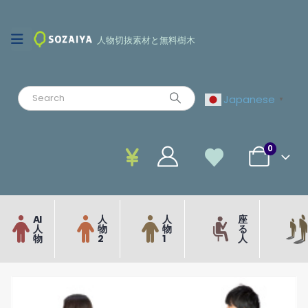
人物切抜素材と無料樹木
Japanese
▼
0
AI
人
人
座
人
物
物
る
物
2
1
人