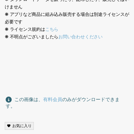
けません
❋ アプリなど商品に組み込み販売する場合は別途ライセンスが
必要です
❋ ライセンス規約は
こちら
❋ 不明点がございましたら
お問い合わせください
日本人、ファミリー、家族、親子、男の子、小学生、ネクタイ、
習い事、発表会、チノパン、ジャケット、3人、Japanese,
family, family, parent and child, boy, elementary school
student, tie, lessons, recital, chinos, jacket, 3 people
この画像は、
有料会員
のみがダウンロードできま
す。
お気に入り