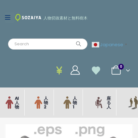
人物切抜素材と無料樹木
Japanese
▼
0
AI
人
人
座
人
物
物
る
物
2
1
人