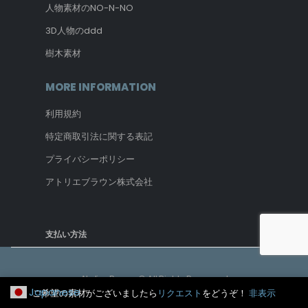
人物素材のNO-N-NO
3D人物のddd
樹木素材
MORE INFORMATION
利用規約
特定商取引法に関する表記
プライバシーポリシー
アトリエブラウン株式会社
支払い方法
Atelier Brown © All Rights Reserved
Japanese
ご希望の素材がございましたら
リクエスト
をどうぞ！
非表示
▼