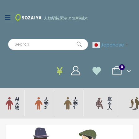
人物切抜素材と無料樹木
Japanese
▼
0
AI
人
人
座
人
物
物
る
物
2
1
人