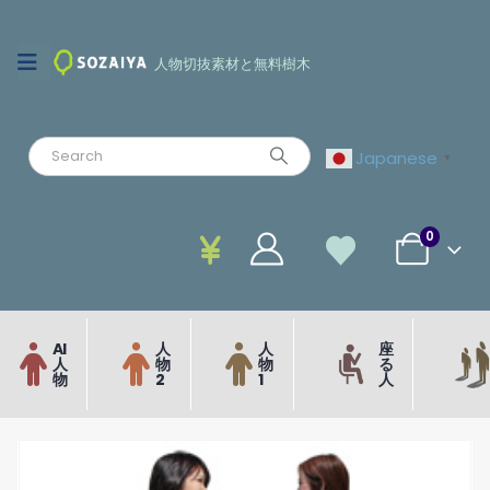
人物切抜素材と無料樹木
Japanese
▼
0
AI
人
人
座
人
物
物
る
物
2
1
人