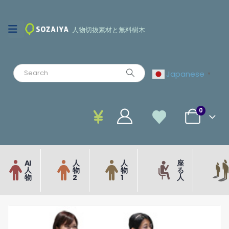
人物切抜素材と無料樹木
Japanese
▼
0
AI
人
人
座
人
物
物
る
物
2
1
人