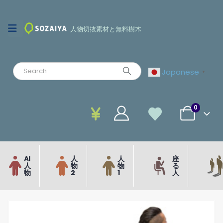
人物切抜素材と無料樹木
Japanese
▼
0
AI
人
人
座
人
物
物
る
物
2
1
人