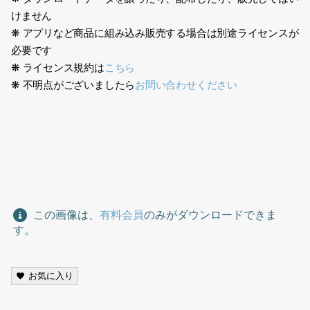
けません
❋ アプリなど商品に組み込み販売する場合は別途ライセンスが
必要です
❋ ライセンス規約は
こちら
❋ 不明点がございましたら
お問い合わせください
スポーツ、運動、鳥瞰、サッカー、ユニフォーム、走る、グラウ
ンド、サッカーチーム、青色、sports, exercise, bird’s eye view,
soccer, uniform, running, ground, soccer team, blue,
この画像は、
有料会員
のみがダウンロードできま
す。
お気に入り