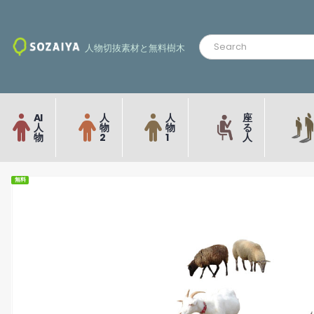
人物切抜素材と無料樹木
AI
人
人
座
人
物
物
る
物
2
1
人
無料