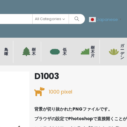
All Categories
Japanese
▼
ガ
樹
鳥
樹
低
ー
木
瞰
木
木
デ
片
ン
D1003
1000 pixel
背景が切り抜かれたPNGファイルです。
ブラウザの設定でPhotoshopで直接開くこと