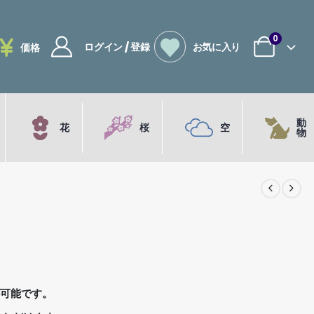
0
ログイン / 登録
お気に入り
価格
動
花
桜
空
物
が可能です。