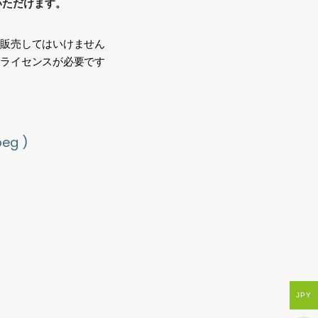
いただけます。
、販売してはいけません
途ライセンスが必要です
い
g )
JPY
tout materials,