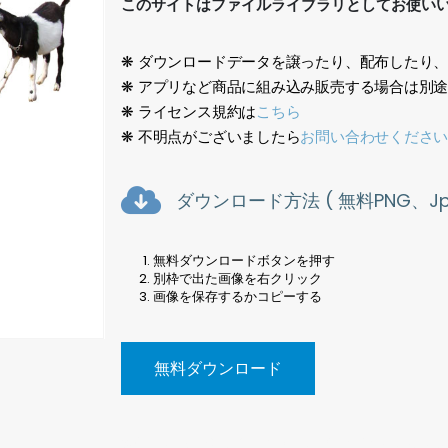
このサイトはファイルライブラリとしてお使い
❋ ダウンロードデータを譲ったり、配布したり
❋ アプリなど商品に組み込み販売する場合は別
❋ ライセンス規約は
こちら
❋ 不明点がございましたら
お問い合わせくださ
ダウンロード方法 ( 無料PNG、Jpe
無料ダウンロードボタンを押す
別枠で出た画像を右クリック
画像を保存するかコピーする
無料ダウンロード
動物、写真、切り抜き素材、やぎ、Animals, photos, cu