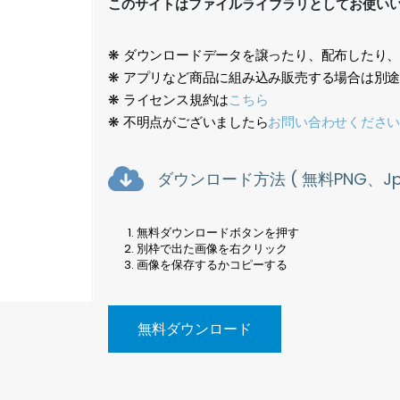
このサイトはファイルライブラリとしてお使い
❋ ダウンロードデータを譲ったり、配布したり
❋ アプリなど商品に組み込み販売する場合は別
❋ ライセンス規約は
こちら
❋ 不明点がございましたら
お問い合わせくださ
ダウンロード方法 ( 無料PNG、Jpe
無料ダウンロードボタンを押す
別枠で出た画像を右クリック
画像を保存するかコピーする
無料ダウンロード
動物、写真、切り抜き素材、鹿、Animals, photos, cut