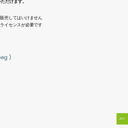
いただけます。
、販売してはいけません
途ライセンスが必要です
い
g )
JPY
out materials,