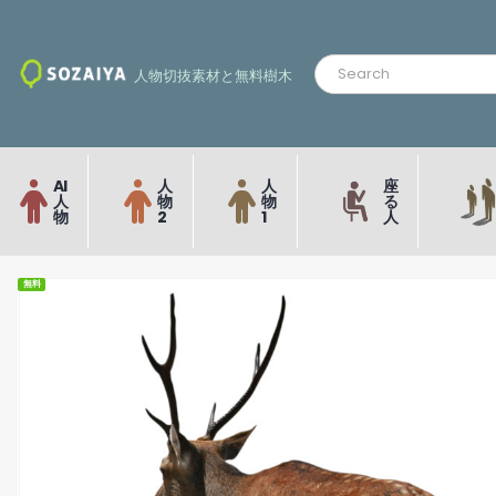
人物切抜素材と無料樹木
AI
人
人
座
人
物
物
る
物
2
1
人
無料