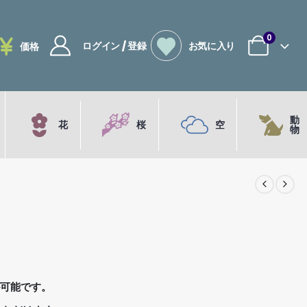
0
ログイン / 登録
お気に入り
価格
動
花
桜
空
物
が可能です。