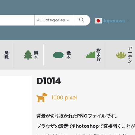
All Categories
Japanese
▼
ガ
樹
鳥
樹
低
ー
木
瞰
木
木
デ
片
ン
D1014
1000 pixel
背景が切り抜かれたPNGファイルです。
ブラウザの設定でPhotoshopで直接開くこと