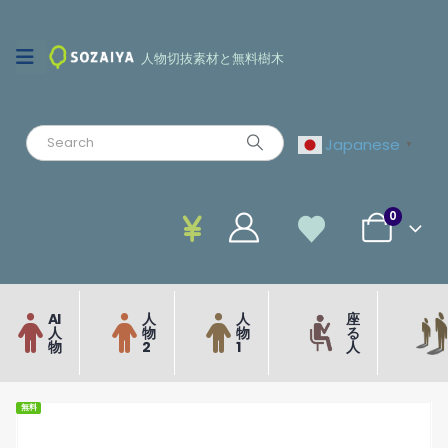
人物切抜素材と無料樹木
Japanese
▼
0
AI
人
人
座
人
物
物
る
物
2
1
人
無料