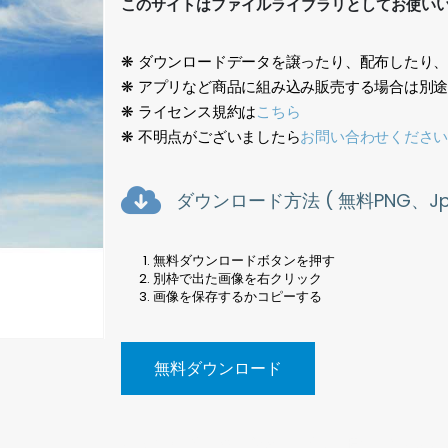
このサイトはファイルライブラリとしてお使い
❋ ダウンロードデータを譲ったり、配布したり
❋ アプリなど商品に組み込み販売する場合は別
❋ ライセンス規約は
こちら
❋ 不明点がございましたら
お問い合わせくださ
ダウンロード方法 ( 無料PNG、Jpe
無料ダウンロードボタンを押す
別枠で出た画像を右クリック
画像を保存するかコピーする
無料ダウンロード
写真素材、空、雲、夕焼け、曇り、晴れ、Photos, sky, clou