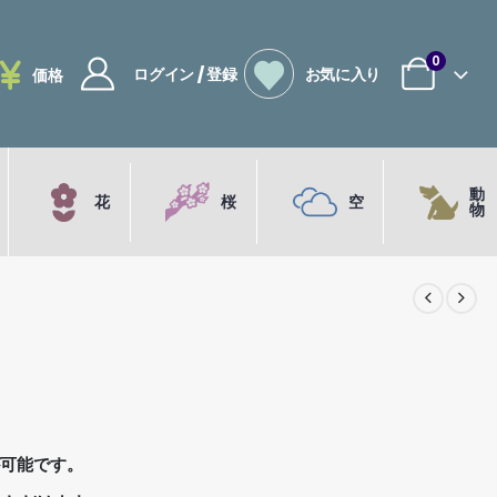
0
ログイン / 登録
お気に入り
価格
動
花
桜
空
物
が可能です。