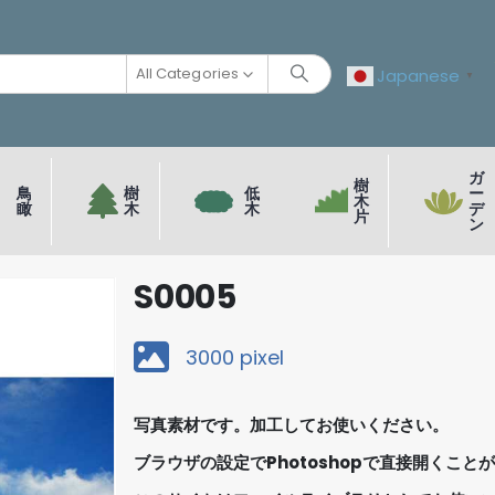
All Categories
Japanese
▼
ガ
樹
鳥
樹
低
ー
木
瞰
木
木
デ
片
ン
S0005
3000 pixel
写真素材です。加工してお使いください。
ブラウザの設定でPhotoshopで直接開くこと