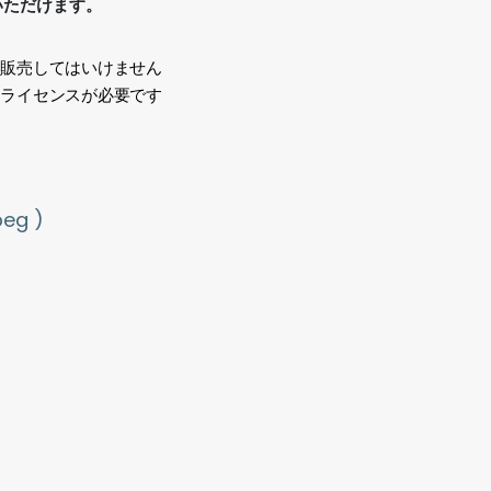
いただけます。
、販売してはいけません
途ライセンスが必要です
い
g )
ds, sunset, cloudy, sunny,