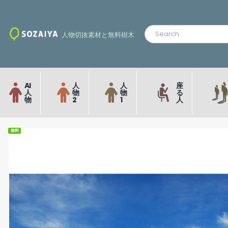
人物切抜素材と無料樹木
AI
人
人
座
人
物
物
る
物
2
1
人
無料