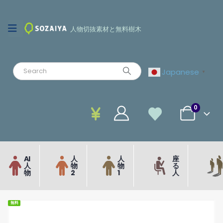
人物切抜素材と無料樹木
Japanese
▼
0
AI
人
人
座
人
物
物
る
物
2
1
人
無料