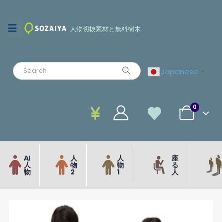
人物切抜素材と無料樹木
Japanese
▼
0
AI
人
人
座
人
物
物
る
物
2
1
人