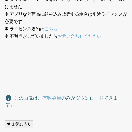
けません
❋ アプリなど商品に組み込み販売する場合は別途ライセンスが
必要です
❋ ライセンス規約は
こちら
❋ 不明点がございましたら
お問い合わせください
スポーツ、運動、鳥瞰、走る、ジョギング、トレーニング、女
性、黄色、ピンク、カラフル、日本人、男性、sport, exercise,
bird’s eye view, running, jogging, training, woman, yellow,
pink, colorful, Japanese, man,
この画像は、
有料会員
のみがダウンロードできま
す。
お気に入り