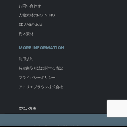
お問い合わせ
人物素材のNO-N-NO
3D人物のddd
樹木素材
MORE INFORMATION
利用規約
特定商取引法に関する表記
プライバシーポリシー
アトリエブラウン株式会社
支払い方法
Atelier Brown © All Rights Reserved