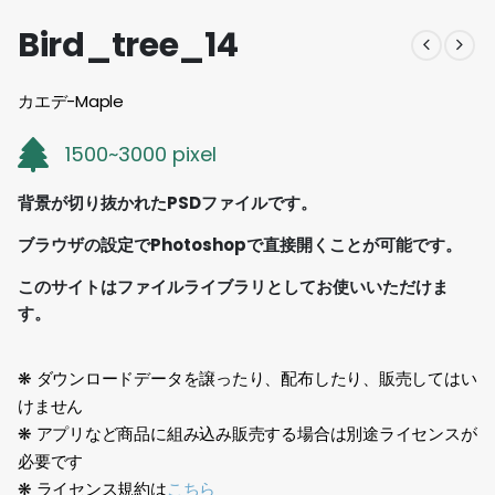
Bird_tree_14
カエデ-Maple
1500~3000 pixel
背景が切り抜かれたPSDファイルです。
ブラウザの設定でPhotoshopで直接開くことが可能です。
このサイトはファイルライブラリとしてお使いいただけま
す。
❋ ダウンロードデータを譲ったり、配布したり、販売してはい
けません
❋ アプリなど商品に組み込み販売する場合は別途ライセンスが
必要です
❋ ライセンス規約は
こちら