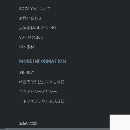
SOZAIYAについて
お問い合わせ
人物素材のNO-N-NO
3D人物のddd
樹木素材
MORE INFORMATION
利用規約
特定商取引法に関する表記
プライバシーポリシー
アトリエブラウン株式会社
支払い方法