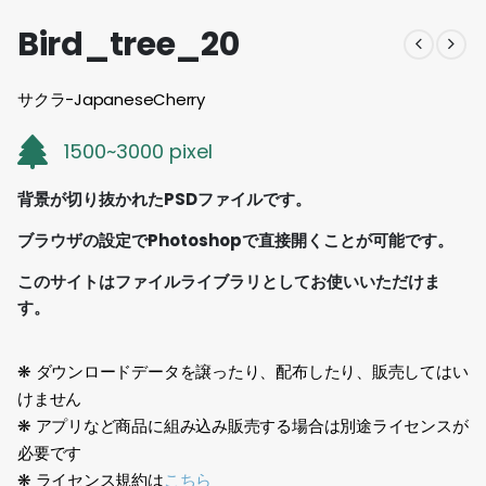
Bird_tree_20
サクラ-JapaneseCherry
1500~3000 pixel
背景が切り抜かれたPSDファイルです。
ブラウザの設定でPhotoshopで直接開くことが可能です。
このサイトはファイルライブラリとしてお使いいただけま
す。
❋ ダウンロードデータを譲ったり、配布したり、販売してはい
けません
❋ アプリなど商品に組み込み販売する場合は別途ライセンスが
必要です
❋ ライセンス規約は
こちら