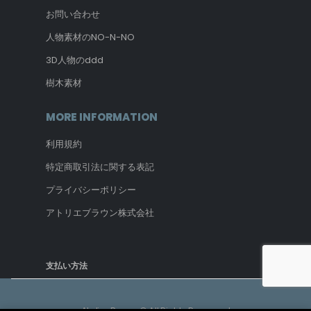
お問い合わせ
人物素材のNO-N-NO
3D人物のddd
樹木素材
MORE INFORMATION
利用規約
特定商取引法に関する表記
プライバシーポリシー
アトリエブラウン株式会社
支払い方法
Atelier Brown © All Rights Reserved