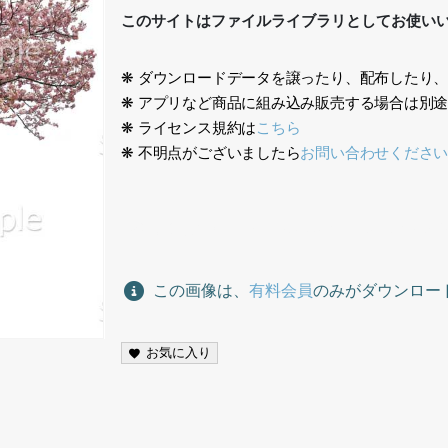
このサイトはファイルライブラリとしてお使い
❋ ダウンロードデータを譲ったり、配布したり
❋ アプリなど商品に組み込み販売する場合は別
❋ ライセンス規約は
こちら
❋ 不明点がございましたら
お問い合わせくださ
桜切り抜き素材、cherry blossom cutout materia
この画像は、
有料会員
のみがダウンロー
お気に入り