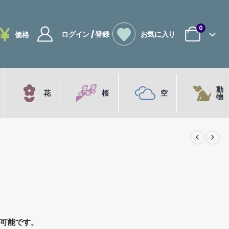
0
ログイン / 登録
お気に入り
価格
動
花
桜
空
物
が可能です。