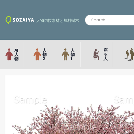
人物切抜素材と無料樹木
AI
人
人
座
人
物
物
る
物
2
1
人