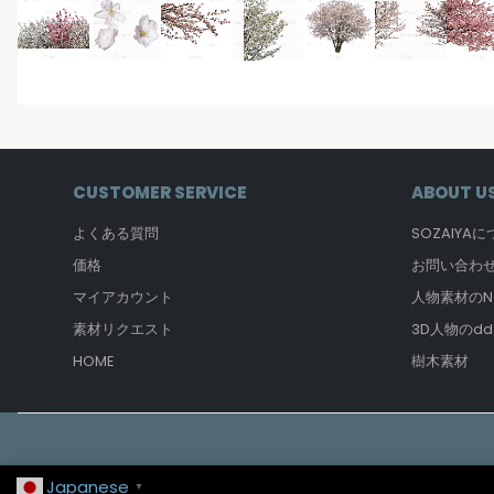
CUSTOMER SERVICE
ABOUT U
よくある質問
SOZAIYA
価格
お問い合わ
マイアカウント
人物素材のNO
素材リクエスト
3D人物のdd
HOME
樹木素材
Japanese
▼