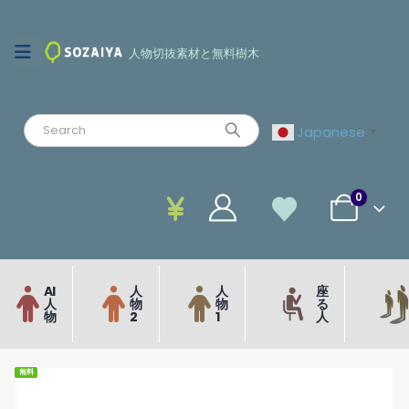
人物切抜素材と無料樹木
Japanese
▼
0
AI
人
人
座
人
物
物
る
物
2
1
人
無料