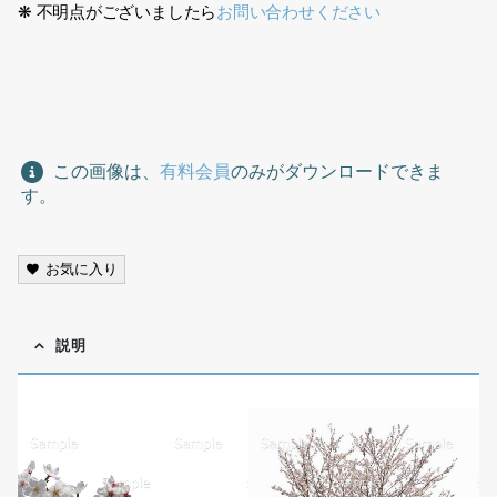
❋ 不明点がございましたら
お問い合わせください
梅切り抜き素材、Plum tree cutout material,
この画像は、
有料会員
のみがダウンロードできま
す。
お気に入り
説明