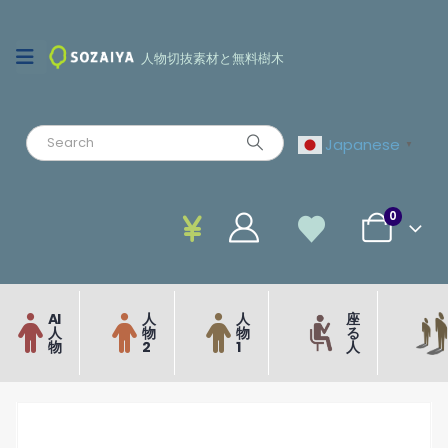
人物切抜素材と無料樹木
Japanese
▼
0
AI
人
人
座
人
物
物
る
物
2
1
人