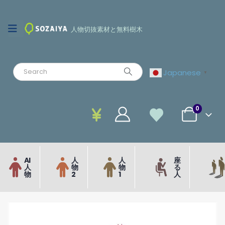
人物切抜素材と無料樹木
Japanese
▼
0
AI
人
人
座
人
物
物
る
物
2
1
人