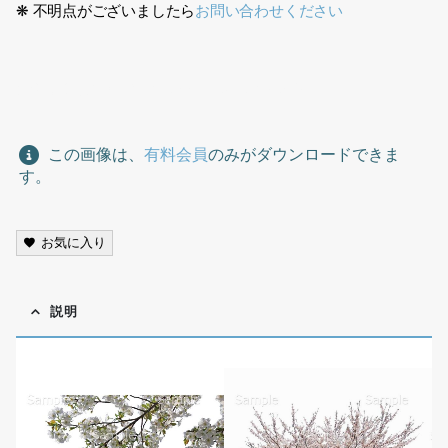
❋ 不明点がございましたら
お問い合わせください
梅切り抜き素材、Plum tree cutout material,
この画像は、
有料会員
のみがダウンロードできま
す。
お気に入り
説明